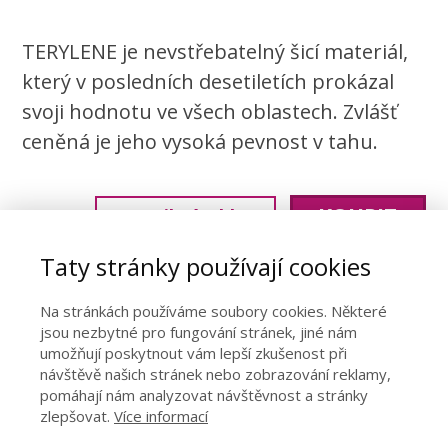
TERYLENE je nevstřebatelný šicí materiál,
který v posledních desetiletích prokázal
svoji hodnotu ve všech oblastech. Zvlášť
ceněná je jeho vysoká pevnost v tahu.
KOUPIT
Detail výrobku
Taty stránky používají cookies
Na stránkách používáme soubory cookies. Některé
PARO Úlehlová s.r.o.,
Tyršova 63/18, 397 01
jsou nezbytné pro fungování stránek, jiné nám
Písek
umožňují poskytnout vám lepší zkušenost při
návštěvě našich stránek nebo zobrazování reklamy,
Úvod
O nás
Chirurgické šití
Kontakt
E-shop
|
|
|
|
pomáhají nám analyzovat návštěvnost a stránky
zlepšovat.
Více informací