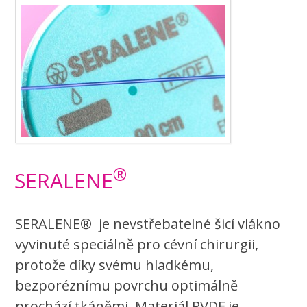
®
SERALENE
SERALENE® je nevstřebatelné šicí vlákno
vyvinuté speciálně pro cévní chirurgii,
protože díky svému hladkému,
bezporéznímu povrchu optimálně
prochází tkáněmi. Materiál PVDF je